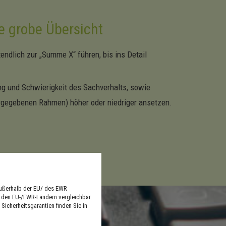
ne grobe Übersicht
ndlich zur „Summe X“ führen, bis ins Detail
g und Schwierigkeit des Sachverhalts, sowie
rgegebenen Rahmen) höher oder niedriger ansetzen.
außerhalb der EU/ des EWR
n den EU-/EWR-Ländern vergleichbar.
Sicherheitsgarantien finden Sie in