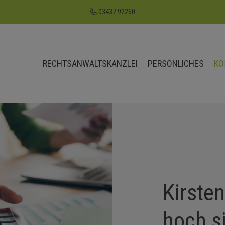
03437 92260
RECHTSANWALTSKANZLEI
PERSÖNLICHES
KO
Kirste
hoch s