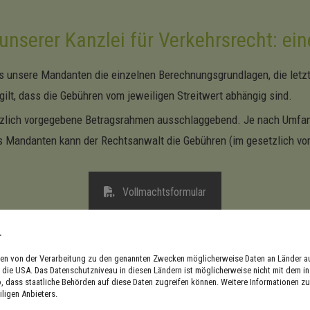
unserer Kanzlei für Verkehrsrecht: ei
s unsere Mandanten die einzelnen Berechnungsgrundlagen, die letzte
 gilt, dass die Gebühren vom jeweiligen Streitwert abhängig sind.
etzlich vorgegebene Betragsrahmen ausschlaggebend. Je nach Umfan
es Mandanten kann der Rechtsanwalt die Gebühren (im gesetzlich vo
Vollmachtsformular
.
hmen von der Verarbeitung zu den genannten Zwecken möglicherweise Daten an Länder 
in die USA. Das Datenschutzniveau in diesen Ländern ist möglicherweise nicht mit dem i
o, dass staatliche Behörden auf diese Daten zugreifen können. Weitere Informationen zu 
iligen Anbieters.