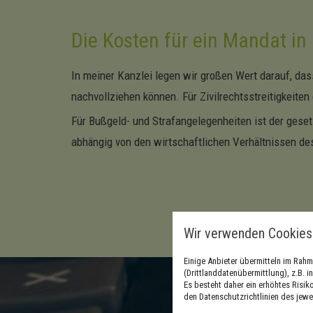
Die Kosten für ein Mandat in 
In meiner Kanzlei legen wir großen Wert darauf, das
nachvollziehen können. Für Zivilrechtsstreitigkeiten
Für Bußgeld- und Strafangelegenheiten ist der ges
abhängig von den wirtschaftlichen Verhältnissen d
Wir verwenden Cookies
Einige Anbieter übermitteln im Ra
(Drittlanddatenübermittlung), z.B. 
Es besteht daher ein erhöhtes Risik
den Datenschutzrichtlinien des jewe