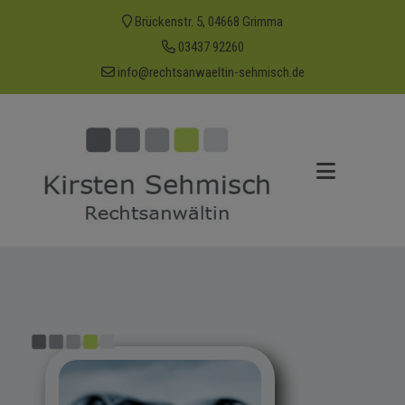
Brückenstr. 5, 04668 Grimma
03437 92260
info@rechtsanwaeltin-sehmisch.de