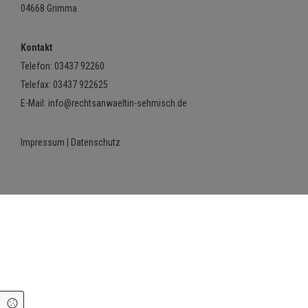
04668 Grimma
Kontakt
Telefon:
03437 92260
Telefax: 03437 922625
E-Mail:
info@rechtsanwaeltin-sehmisch.de
Impressum
|
Datenschutz
Cookie Einstellungen