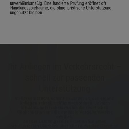
unverhältnismäßig. Eine fundierte Prüfung eröffnet oft
Handlungsspielräume, die ohne juristische Unterstützung
ungenutzt bleiben.
Ihr Anliegen im Verkehrsrecht –
schnell zur passenden
Unterstützung
Im Verkehrsrecht kommt es darauf an, das eigene
Anliegen schnell richtig einzuordnen. Je nach
Situation unterscheiden sich die rechtlichen
Möglichkeiten und die optimale Vorgehensweise
deutlich.
Auf der Leistungsseite erhalten Sie einen
strukturierten Überblick über alle relevanten Bereiche