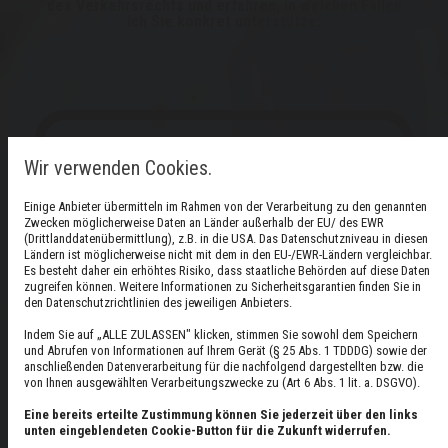
des Verkehrsrechts und erfahren, in welchen Fällen
ich Sie konkret unterstütze:
Wir verwenden Cookies.
Verkehrsrecht
Einige Anbieter übermitteln im Rahmen von der Verarbeitung zu den genannten
Rechtliche Unterstützung bei Bußgeldverfahren,
Zwecken möglicherweise Daten an Länder außerhalb der EU/ des EWR
Verkehrsstrafrecht, Unfallregulierung und
(Drittlanddatenübermittlung), z.B. in die USA. Das Datenschutzniveau in diesen
Fahrerlaubnis
Ländern ist möglicherweise nicht mit dem in den EU-/EWR-Ländern vergleichbar.
Es besteht daher ein erhöhtes Risiko, dass staatliche Behörden auf diese Daten
zugreifen können. Weitere Informationen zu Sicherheitsgarantien finden Sie in
Mehr erfahren
den Datenschutzrichtlinien des jeweiligen Anbieters.
Indem Sie auf „ALLE ZULASSEN" klicken, stimmen Sie sowohl dem Speichern
und Abrufen von Informationen auf Ihrem Gerät (§ 25 Abs. 1 TDDDG) sowie der
anschließenden Datenverarbeitung für die nachfolgend dargestellten bzw. die
von Ihnen ausgewählten Verarbeitungszwecke zu (Art 6 Abs. 1 lit. a. DSGVO).
Eine bereits erteilte Zustimmung können Sie jederzeit über den links
unten eingeblendeten Cookie-Button für die Zukunft widerrufen.